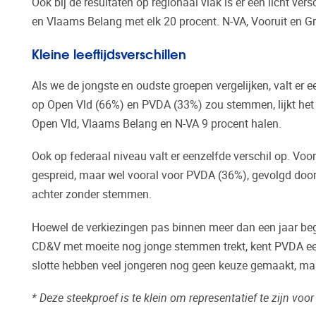
Ook bij de resultaten op regionaal vlak is er een licht v
en Vlaams Belang met elk 20 procent. N-VA, Vooruit en 
Kleine leeftijdsverschillen
Als we de jongste en oudste groepen vergelijken, valt er ee
op Open Vld (66%) en PVDA (33%) zou stemmen, lijkt het s
Open Vld, Vlaams Belang en N-VA 9 procent halen.
Ook op federaal niveau valt er eenzelfde verschil op. Voo
gespreid, maar wel vooral voor PVDA (36%), gevolgd door
achter zonder stemmen.
Hoewel de verkiezingen pas binnen meer dan een jaar beg
CD&V met moeite nog jonge stemmen trekt, kent PVDA een
slotte hebben veel jongeren nog geen keuze gemaakt, ma
* Deze steekproef is te klein om representatief te zijn voo