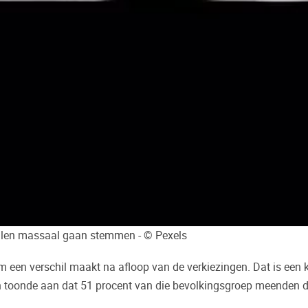
 willen massaal gaan stemmen - © Pexels
 een verschil maakt na afloop van de verkiezingen. Dat is een kl
igen toonde aan dat 51 procent van die bevolkingsgroep meende