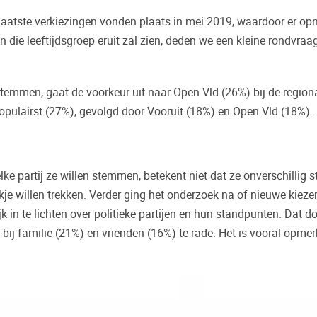
atste verkiezingen vonden plaats in mei 2019, waardoor er opni
ie leeftijdsgroep eruit zal zien, deden we een kleine rondvraag
n stemmen, gaat de voorkeur uit naar Open Vld (26%) bij de regio
opulairst (27%), gevolgd door Vooruit (18%) en Open Vld (18%)
ke partij ze willen stemmen, betekent niet dat ze onverschillig s
okje willen trekken. Verder ging het onderzoek na of nieuwe kieze
k in te lichten over politieke partijen en hun standpunten. Dat 
j familie (21%) en vrienden (16%) te rade. Het is vooral opmerke