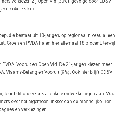
lnemers verkiezen zij Open Vld (30%), gevolgd door CD&V
 geen enkele stem.
oep, die bestaat uit 18-jarigen, op regionaal niveau alleen
t, Groen en PVDA halen hier allemaal 18 procent, terwijl
d: PVDA, Vooruit en Open Vld. De 21-jarigen kiezen meer
A, Vlaams-Belang en Vooruit (9%). Ook hier blijft CD&V
, toont dit onderzoek al enkele ontwikkelingen aan. Waar
mers over het algemeen linkser dan de mannelijke. Ten
mpagnes en verkiezingen.