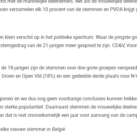
erschil met de mannelijke deelnemers. Net als de vrouwelijke dee
Groen verzamelen elk 10 procent van de stemmen en PVDA krijgt
n klein verschil op in het politieke spectrum. Waar de jongste gr
temgedrag van de 21-jarigen meer gespreid te zijn. CD&V, Voorui
r de 18-jarigen zijn de stemmen over drie grote groepen versprei
 Groen en Open Vld (18%) en een gedeelde derde plaats voor N-V
innen en we dus nog geen voorbarige conclusies kunnen trekken
 sterke populariteit. Daarnaast stemmen de vrouwelijke deelne
ar dat is niet onoverkomelijk een jaar voor aanvang van de ca
r elke nieuwe stemmer in België.