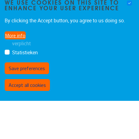
WE USE COOKIES ON THIS SITE TO
ENHANCE YOUR USER EXPERIENCE
By clicking the Accept button, you agree to us doing so.
More info
verplicht
Statistieken
Save preferences
Withdraw consent
Accept all cookies