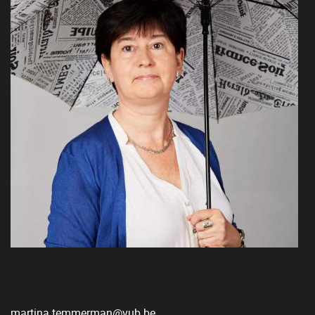
martina.temmerman@vub.be