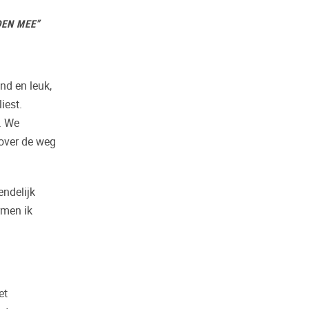
DEN MEE”
nd en leuk,
iest.
. We
over de weg
endelijk
rmen ik
et