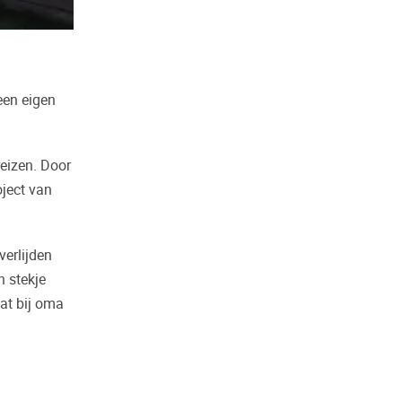
een eigen
eizen. Door
ject van
verlijden
n stekje
aat bij oma