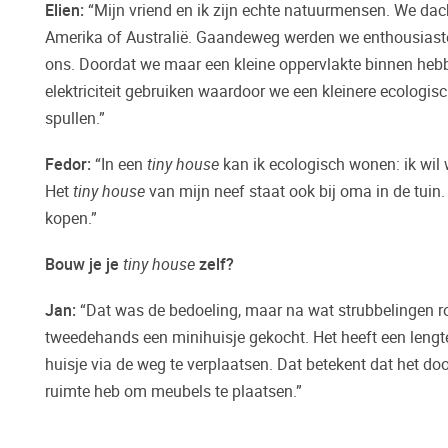
Elien:
“Mijn vriend en ik zijn echte natuurmensen. We dac
Amerika of Australië. Gaandeweg werden we enthousiaster
ons. Doordat we maar een kleine oppervlakte binnen hebb
elektriciteit gebruiken waardoor we een kleinere ecologi
spullen.”
Fedor
:
“In een
tiny house
kan ik ecologisch wonen: ik wil w
Het
tiny house
van mijn neef staat ook bij oma in de tuin
kopen.”
Bouw je je
tiny house
zelf?
Jan:
“Dat was de bedoeling, maar na wat strubbelingen ron
tweedehands een minihuisje gekocht. Het heeft een lengte
huisje via de weg te verplaatsen. Dat betekent dat het do
ruimte heb om meubels te plaatsen.”