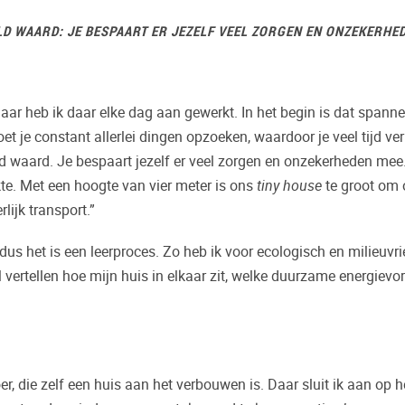
ELD WAARD: JE BESPAART ER JEZELF VEEL ZORGEN EN ONZEKERHE
ar heb ik daar elke dag aan gewerkt. In het begin is dat spanne
t je constant allerlei dingen opzoeken, waardoor je veel tijd verl
ld waard. Je bespaart jezelf er veel zorgen en onzekerheden mee
te. Met een hoogte van vier meter is ons
tiny house
te groot om 
lijk transport.”
us het is een leerproces. Zo heb ik voor ecologisch en milieuvri
il vertellen hoe mijn huis in elkaar zit, welke duurzame energievo
r, die zelf een huis aan het verbouwen is. Daar sluit ik aan op h