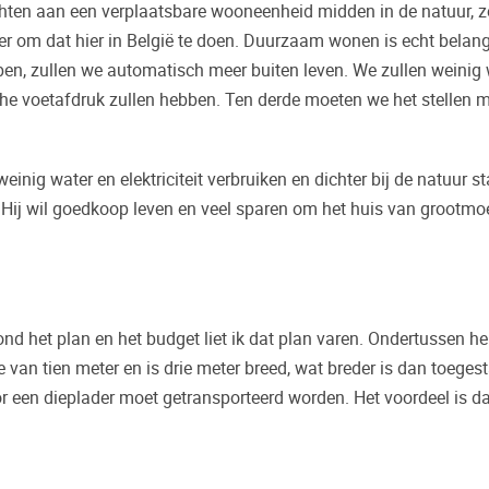
hten aan een verplaatsbare wooneenheid midden in de natuur, z
 om dat hier in België te doen. Duurzaam wonen is echt belangr
en, zullen we automatisch meer buiten leven. We zullen weinig 
sche voetafdruk zullen hebben. Ten derde moeten we het stellen 
einig water en elektriciteit verbruiken en dichter bij de natuur s
. Hij wil goedkoop leven en veel sparen om het huis van grootmo
d het plan en het budget liet ik dat plan varen. Ondertussen he
 van tien meter en is drie meter breed, wat breder is dan toege
or een dieplader moet getransporteerd worden. Het voordeel is da