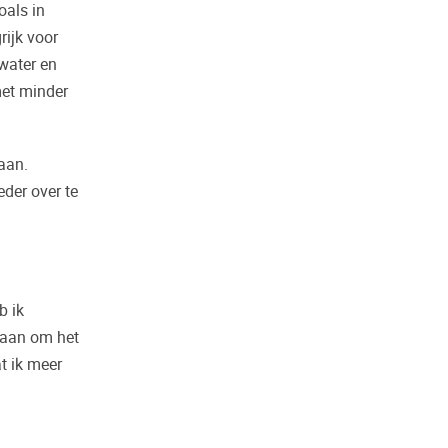
oals in
ijk voor
water en
met minder
taan.
eder over te
b ik
staan om het
t ik meer