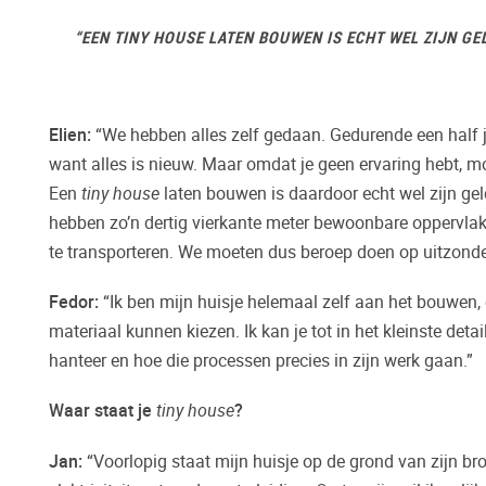
“EEN TINY HOUSE LATEN BOUWEN IS ECHT WEL ZIJN G
Elien:
“We hebben alles zelf gedaan. Gedurende een half ja
want alles is nieuw. Maar omdat je geen ervaring hebt, moe
Een
tiny house
laten bouwen is daardoor echt wel zijn ge
hebben zo’n dertig vierkante meter bewoonbare oppervlak
te transporteren. We moeten dus beroep doen op uitzonder
Fedor
:
“Ik ben mijn huisje helemaal zelf aan het bouwen, d
materiaal kunnen kiezen. Ik kan je tot in het kleinste deta
hanteer en hoe die processen precies in zijn werk gaan.”
Waar staat je
tiny house
?
Jan:
“Voorlopig staat mijn huisje op de grond van zijn broe